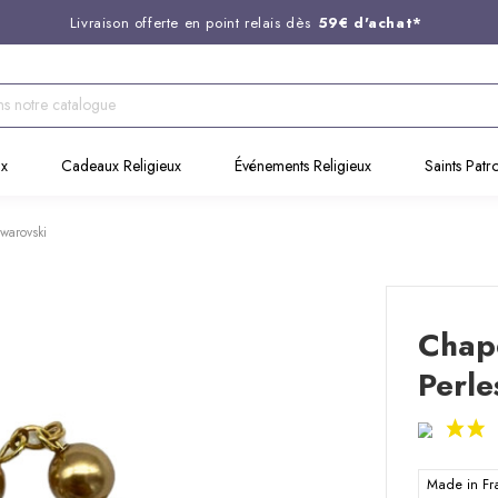
Livraison offerte en point relais dès
59€ d'achat*
Entreprise Française familiale
née en 1844
Support client disponible au
03 20 24 74 15
Commandez avant 14H,
expédition le jour même !
ux
Cadeaux Religieux
Événements Religieux
Saints Patr
warovski
Chape
Perle
Made in F