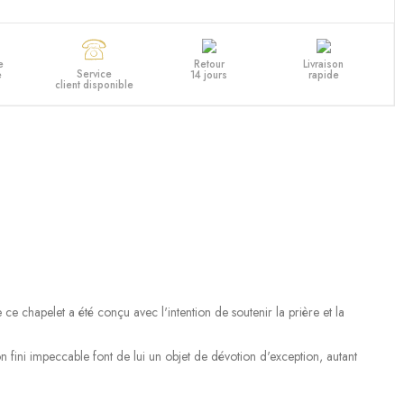
e
Retour
Livraison
Service
e
14 jours
rapide
client disponible
ce chapelet a été conçu avec l'intention de soutenir la prière et la
 son fini impeccable font de lui un objet de dévotion d'exception, autant