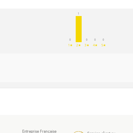
1
0
0
0
0
1★
2★
3★
4★
5★
Entreprise Française