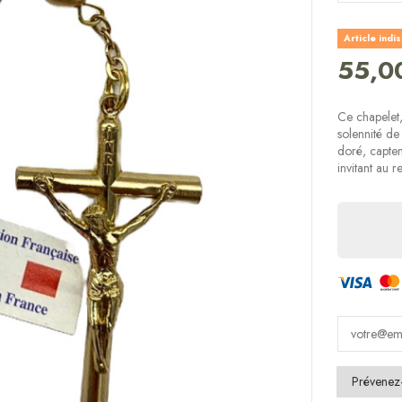
Article indi
55,0
Ce chapelet,
solennité de
doré, capten
invitant au r