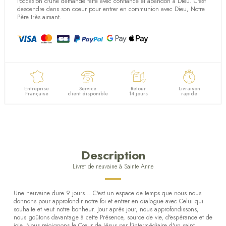
l'occasion d'une demande faite avec confiance et abandon à Dieu. C'est
descendre dans son coeur pour entrer en communion avec Dieu, Notre
Père très aimant.
Entreprise
Service
Retour
Livraison
Française
client disponible
14 jours
rapide
Description
Livret de neuvaine à Sainte Anne
Une neuvaine dure 9 jours... C'est un espace de temps que nous nous
donnons pour approfondir notre foi et entrer en dialogue avec Celui qui
souhaite et veut notre bonheur. Jour après jour, nous approfondissons,
nous goûtons davantage à cette Présence, source de vie, d'espérance et de
joie. Nous rejoignons le Cœur de Jésus par l'intermédiaire d'un saint,