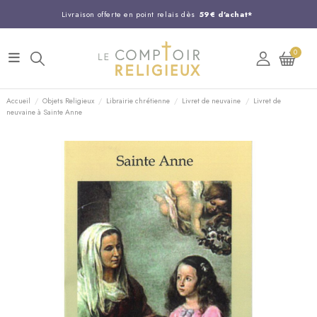
Livraison offerte en point relais dès
59€ d'achat*
Entreprise Française familiale
née en 1844
0
Support client disponible au
03 20 24 74 15
Commandez avant 14H,
expédition le jour même !
Accueil
Objets Religieux
Librairie chrétienne
Livret de neuvaine
Livret de
neuvaine à Sainte Anne