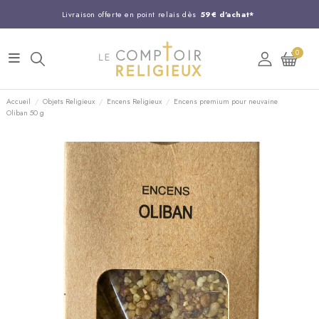
Livraison offerte en point relais dès
59€ d'achat*
Entreprise Française familiale
née en 1844
0
Support client disponible au
03 20 24 74 15
Commandez avant 14H,
expédition le jour même !
Accueil
Objets Religieux
Encens Religieux
Encens premium pour neuvaine
Oliban 50 g