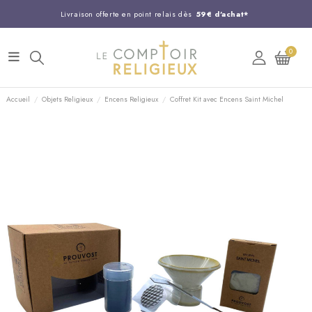
Livraison offerte en point relais dès
59€ d'achat*
Entreprise Française familiale
née en 1844
0
Support client disponible au
03 20 24 74 15
Commandez avant 14H,
expédition le jour même !
Accueil
Objets Religieux
Encens Religieux
Coffret Kit avec Encens Saint Michel