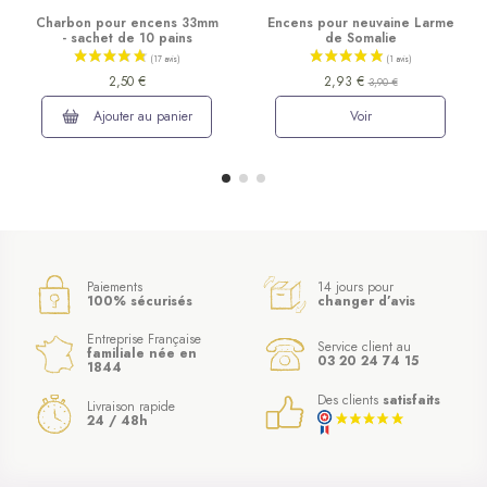
Charbon pour encens 33mm
Encens pour neuvaine Larme
- sachet de 10 pains
de Somalie
2,50 €
2,93 €
3,90 €
Ajouter au panier
Voir
Paiements
14 jours pour
100% sécurisés
changer d’avis
Entreprise Française
Service client au
familiale née en
03 20 24 74 15
1844
Des clients
satisfaits
Livraison rapide
24 / 48h