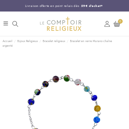
Livraison offerte en point relais dès
59€ d'achat*
Entreprise Française familiale
née en 1844
0
Support client disponible au
03 20 24 74 15
Commandez avant 14H,
expédition le jour même !
Accueil
Bijoux Religieux
Bracelet religieux
Bracelet en verre Murano chaîne
argenté