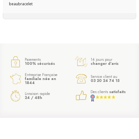
beaubracelet
Paiements
14 jours pour
100% sécurisés
changer d’avis
Entreprise Française
Service client au
familiale née en
03 20 24 74 15
1844
Des clients
satisfaits
Livraison rapide
24 / 48h