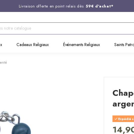
Livraison offerte en point relais dès
59€ d'achat*
Entreprise Française familiale
née en 1844
Support client disponible au
03 20 24 74 15
Commandez avant 14H,
expédition le jour même !
ux
Cadeaux Religieux
Événements Religieux
Saints Patr
genté
Chape
arge
Expédié s
14,9