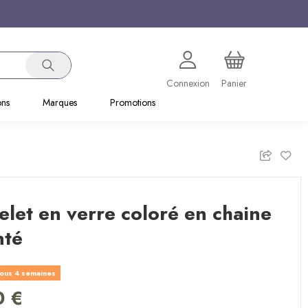
Connexion
Panier
ons
Marques
Promotions
let en verre coloré en chaine
nté
ous 4 semaines
0 €