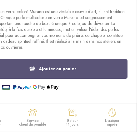
en verre coloré Murano est une véritable œuvre d’art, alliant tradition
. Chaque perle multicolore en verre Murano est soigneusement
portant une touche de beauté unique à ce bijou de dévotion. La
tée, à la fois durable et lumineuse, met en valeur l’éclat des perles
déal pour accompagner vos moments de prière, ce chapelet constitue
cadeau spirituel raffiné. Il est réalisé à la main dans nos ateliers en
os ouvrières.
Ajouter au panier
e
Service
Retour
Livraison
e
client disponible
14 jours
rapide