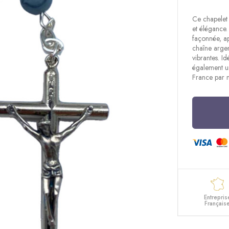
Ce chapelet 
et élégance
façonnée, ap
chaîne argen
vibrantes. I
également un 
France par n
Entrepris
Français