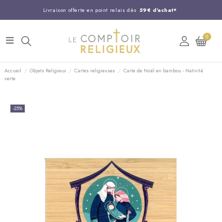
Livraison offerte en point relais dès
59€ d'achat*
Entreprise Française familiale
née en 1844
0
Support client disponible au
03 20 24 74 15
Commandez avant 14H,
expédition le jour même !
Accueil
Objets Religieux
Cartes religieuses
Carte de Noël en bambou - Nativité
verte
-25%