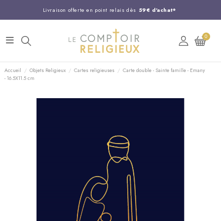
Livraison offerte en point relais dès
59€ d'achat*
Entreprise Française familiale
née en 1844
0
Support client disponible au
03 20 24 74 15
Commandez avant 14H,
expédition le jour même !
Accueil
Objets Religieux
Cartes religieuses
Carte double - Sainte famille - Emany
- 16.5X11.5 cm