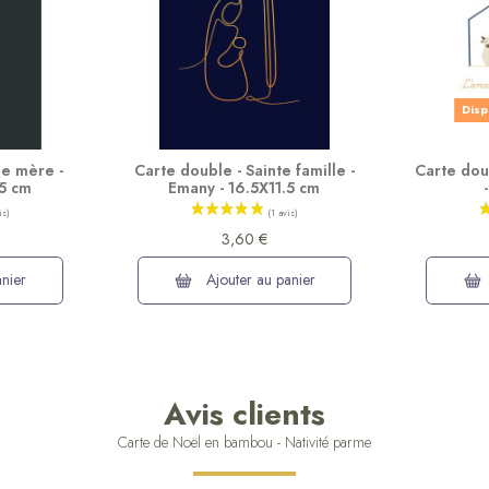
Disp
ge mère -
Carte double - Sainte famille -
Carte doub
.5 cm
Emany - 16.5X11.5 cm
3,60 €
nier
Ajouter au panier
Avis clients
Carte de Noël en bambou - Nativité parme