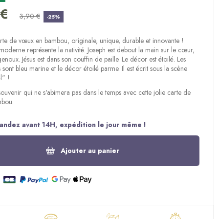
(1 avis)
 €
3,90 €
-25%
rte de vœux en bambou, originale, unique, durable et innovante !
n moderne représente la nativité. Joseph est debout la main sur le cœur,
enoux. Jésus est dans son couffin de paille. Le décor est étoilé. Les
sont bleu marine et le décor étoilé parme. Il est écrit sous la scène
l" !
uvenir qui ne s'abimera pas dans le temps avec cette jolie carte de
mbou.
ndez avant 14H, expédition le jour même !
Ajouter au panier