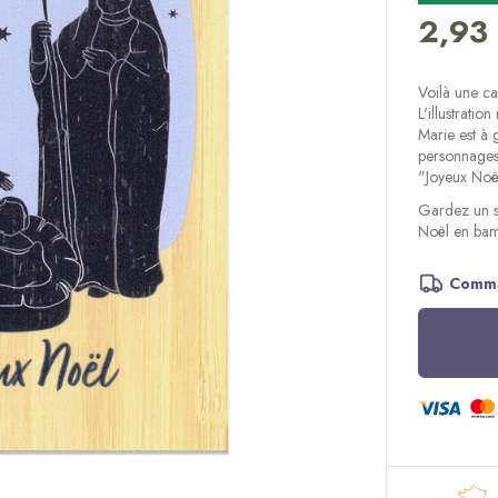
2,93
Voilà une ca
L'illustratio
Marie est à g
personnages 
"Joyeux Noë
Gardez un so
Noël en ba
Comma