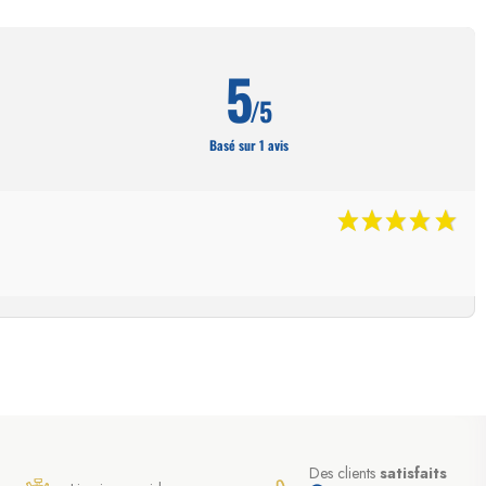
5
/5
Basé sur 1 avis
Des clients
satisfaits