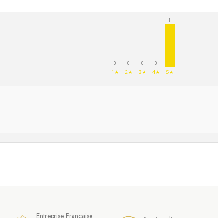
1
0
0
0
0
1★
2★
3★
4★
5★
Entreprise Française