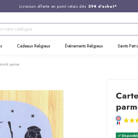
Livraison offerte en point relais dès
59€ d'achat*
Entreprise Française familiale
née en 1844
Support client disponible au
03 20 24 74 15
Commandez avant 14H,
expédition le jour même !
ux
Cadeaux Religieux
Événements Religieux
Saints Patr
tivité parme
Carte
parm
Disponibl