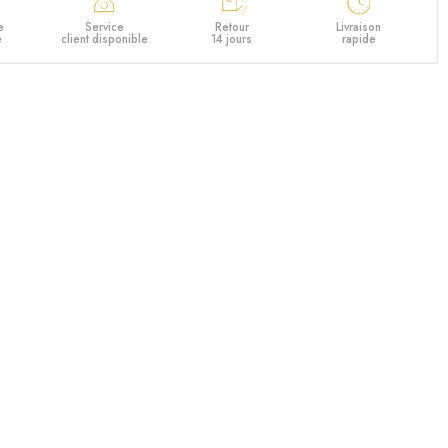
e
Service
Retour
Livraison
e
client disponible
14 jours
rapide