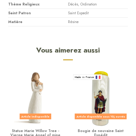
Thème Religieux
Décès, Ordination
Saint Patron
Saint Expedit
Matière
Résine
Vous aimerez aussi
Made in France
Article indisponible
Article disponible sous 10j ouvrés
Statue Marie Willow Tree -
Bougie de neuvaine Saint
Vierge Marie Angel of mine
Expédit