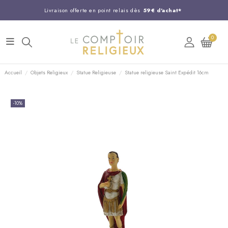
Livraison offerte en point relais dès
59€ d'achat*
Entreprise Française familiale
née en 1844
0
Support client disponible au
03 20 24 74 15
Commandez avant 14H,
expédition le jour même !
Accueil
Objets Religieux
Statue Religieuse
Statue religieuse Saint Expédit 16cm
-10%