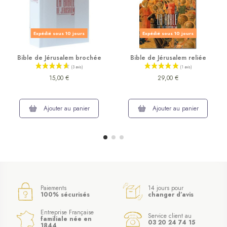
Expédié sous 10 jours
Expédié sous 10 jours
Bible de Jérusalem brochée
Bible de Jérusalem reliée
15,00 €
29,00 €
Ajouter au panier
Ajouter au panier
Paiements
14 jours pour
100% sécurisés
changer d’avis
Entreprise Française
Service client au
familiale née en
03 20 24 74 15
1844