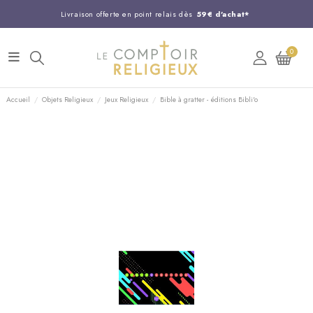
Livraison offerte en point relais dès
59€ d'achat*
Entreprise Française familiale
née en 1844
0
Support client disponible au
03 20 24 74 15
Commandez avant 14H,
expédition le jour même !
Accueil
Objets Religieux
Jeux Religieux
Bible à gratter - éditions Bibli'o