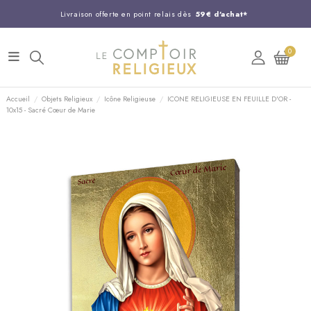
Livraison offerte en point relais dès
59€ d'achat*
Entreprise Française familiale
née en 1844
0
Support client disponible au
03 20 24 74 15
Commandez avant 14H,
expédition le jour même !
Accueil
Objets Religieux
Icône Religieuse
ICONE RELIGIEUSE EN FEUILLE D'OR -
10x15 - Sacré Cœur de Marie