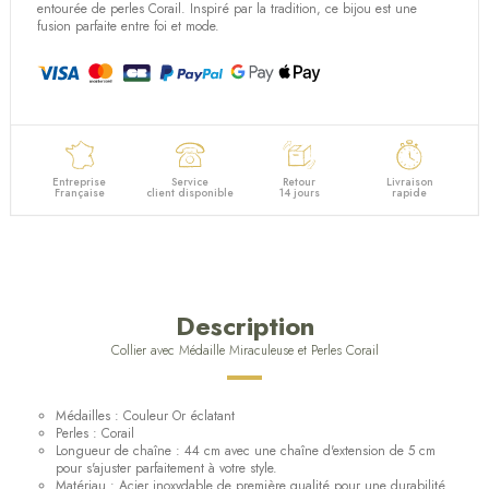
(1 avis)
entourée de perles Corail. Inspiré par la tradition, ce bijou est une
fusion parfaite entre foi et mode.
Entreprise
Service
Retour
Livraison
Française
client disponible
14 jours
rapide
Description
Collier avec Médaille Miraculeuse et Perles Corail
Médailles : Couleur Or éclatant
Perles : Corail
Longueur de chaîne : 44 cm avec une chaîne d'extension de 5 cm
pour s'ajuster parfaitement à votre style.
Matériau : Acier inoxydable de première qualité pour une durabilité