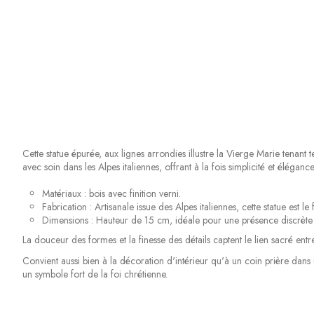
Cette statue épurée, aux lignes arrondies illustre la Vierge Marie tenan
avec soin dans les Alpes italiennes, offrant à la fois simplicité et éléga
Matériaux : bois avec finition verni.
Fabrication : Artisanale issue des Alpes italiennes, cette statue est l
Dimensions : Hauteur de 15 cm, idéale pour une présence discrète 
La douceur des formes et la finesse des détails captent le lien sacré entre
Convient aussi bien à la décoration d'intérieur qu'à un coin prière da
un symbole fort de la foi chrétienne.