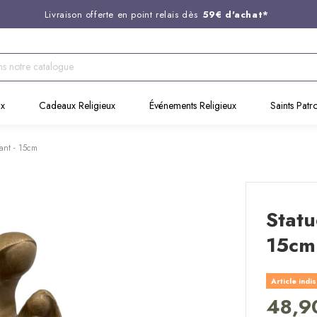
Livraison offerte en point relais dès
59€ d'achat*
Entreprise Française familiale
née en 1844
Support client disponible au
03 20 24 74 15
Commandez avant 14H,
expédition le jour même !
ux
Cadeaux Religieux
Événements Religieux
Saints Patr
fant - 15cm
Statu
15cm
Article indi
48,9