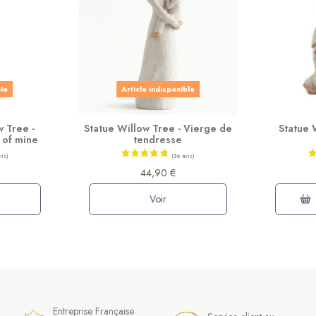
ble
Article indisponible
w Tree -
Statue Willow Tree - Vierge de
Statue 
 of mine
tendresse
44,90 €
Voir
Entreprise Française