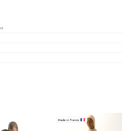
oi
Made in France