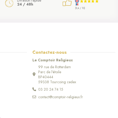
Livraison rapide
24 / 48h
(9,4 / 10)
Contactez-nous
Le Comptoir Religieux
99 rue de Rotterdam
Parc de l'étoile
BP40444
59338 Tourcoing cedex
03 20 24 74 15
contact@comptoir-religieux.fr
r
.