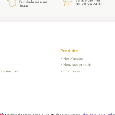
Service client au
familiale née en
03 20 24 74 15
1844
Produits
Nos Marques
Nouveaux produits
s commandes
Promotions
Marchand approuvé par la Société des Avis Garantis,
cliquez ici pour vérifie