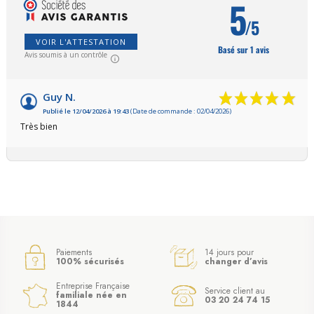
5
/5
VOIR L'ATTESTATION
Basé sur 1 avis
Avis soumis à un contrôle
Guy N.
Publié le 12/04/2026 à 19:43
(Date de commande : 02/04/2026)
Très bien
Paiements
14 jours pour
100% sécurisés
changer d’avis
Entreprise Française
Service client au
familiale née en
03 20 24 74 15
1844