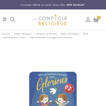
Livraison offerte en point relais dès
59€ d'achat*
Entreprise Française familiale
née en 1844
0
Support client disponible au
03 20 24 74 15
Commandez avant 14H,
expédition le jour même !
Accueil
Objets Religieux
Librairie chrétienne
Bible Catholique
Bible
catholique pour enfant
Mes premières louanges avec Glorious