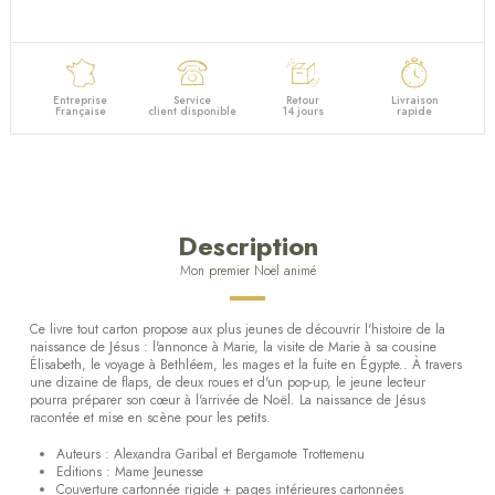
Entreprise
Service
Retour
Livraison
Française
client disponible
14 jours
rapide
Description
Mon premier Noël animé
Ce livre tout carton propose aux plus jeunes de découvrir l'histoire de la
naissance de Jésus : l'annonce à Marie, la visite de Marie à sa cousine
Élisabeth, le voyage à Bethléem, les mages et la fuite en Égypte.. À travers
une dizaine de flaps, de deux roues et d'un pop-up, le jeune lecteur
pourra préparer son cœur à l'arrivée de Noël. La naissance de Jésus
racontée et mise en scène pour les petits.
Auteurs : Alexandra Garibal et Bergamote Trottemenu
Editions : Mame Jeunesse
Couverture cartonnée rigide + pages intérieures cartonnées