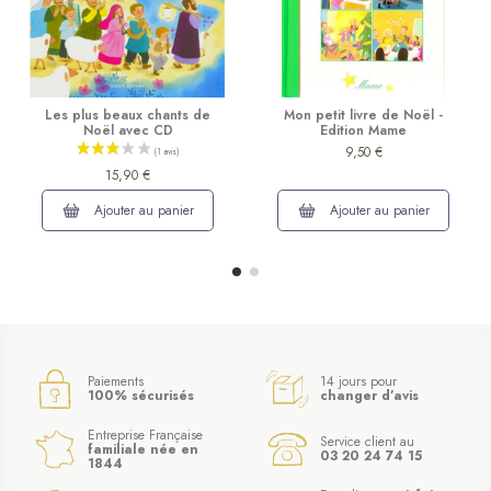
Les plus beaux chants de
Mon petit livre de Noël -
Noël avec CD
Edition Mame
9,50 €
15,90 €
Ajouter au panier
Ajouter au panier
Paiements
14 jours pour
100% sécurisés
changer d’avis
Entreprise Française
Service client au
familiale née en
03 20 24 74 15
1844