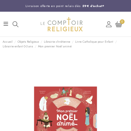
Livraison offerte en point relais dès
59€ d'achat*
Entreprise Française familiale
née en 1844
0
Support client disponible au
03 20 24 74 15
Commandez avant 14H,
expédition le jour même !
Accueil
Objets Religieux
Librairie chrétienne
Livre Catholique pour Enfant
Librairie enfant 0-3 ans
Mon premier Noël animé