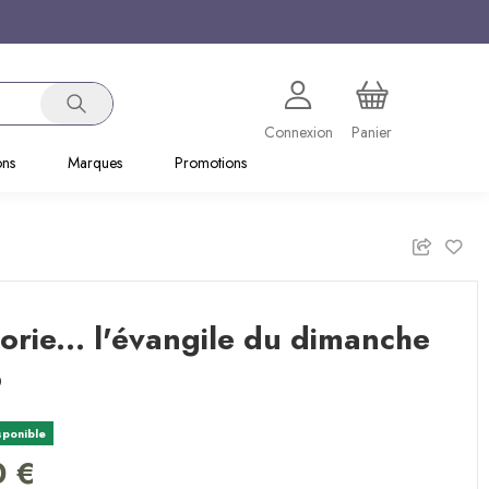
Connexion
Panier
ons
Marques
Promotions
lorie... l'évangile du dimanche
6
sponible
0 €