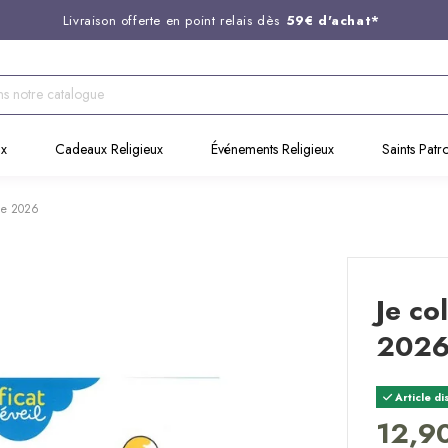
Livraison offerte en point relais dès
59€ d'achat*
Entreprise Française familiale
née en 1844
Support client disponible au
03 20 24 74 15
Commandez avant 14H,
expédition le jour même !
ux
Cadeaux Religieux
Événements Religieux
Saints Patr
che 2026
Je co
202
Article di
12,9