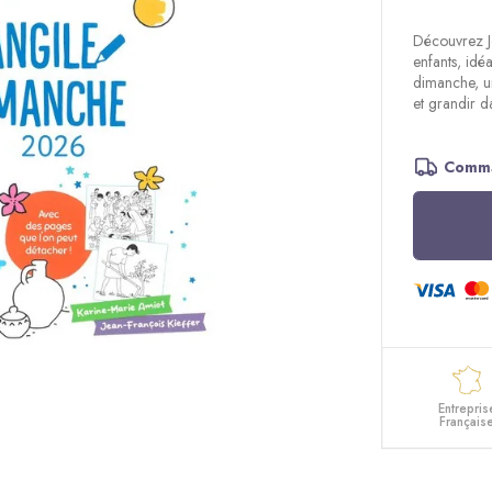
Découvrez
enfants, idé
dimanche, u
et grandir da
Comma
Entrepris
Français