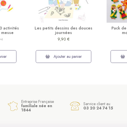
0 activités
Les petits dessins des douces
Pack de
a messe
journées
mo
9,90 €
nier
Ajouter au panier
Entreprise Française
Service client au
familiale née en
03 20 24 74 15
1844