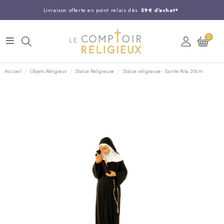
Livraison offerte en point relais dès
59€ d'achat*
Entreprise Française familiale
née en 1844
0
Support client disponible au
03 20 24 74 15
Commandez avant 14H,
expédition le jour même !
Accueil
Objets Religieux
Statue Religieuse
Statue religieuse - Sainte Rita 20cm