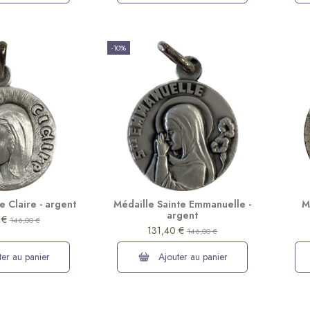
-10%
e Claire - argent
Médaille Sainte Emmanuelle -
M
argent
 €
146,00 €
131,40 €
146,00 €
er au panier
Ajouter au panier