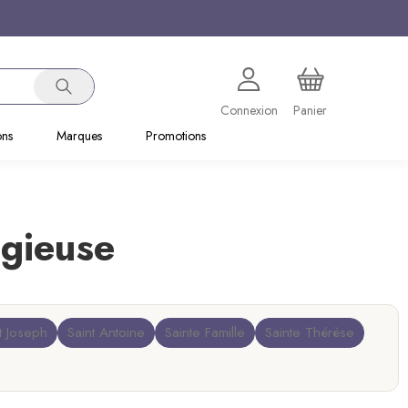
Connexion
Panier
ons
Marques
Promotions
igieuse
t Joseph
Saint Antoine
Sainte Famille
Sainte Thérèse