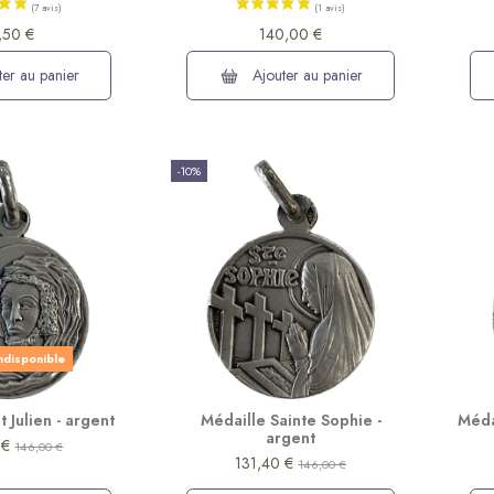
,50 €
140,00 €
er au panier
Ajouter au panier
-10%
indisponible
t Julien - argent
Médaille Sainte Sophie -
Méda
argent
 €
146,00 €
131,40 €
146,00 €