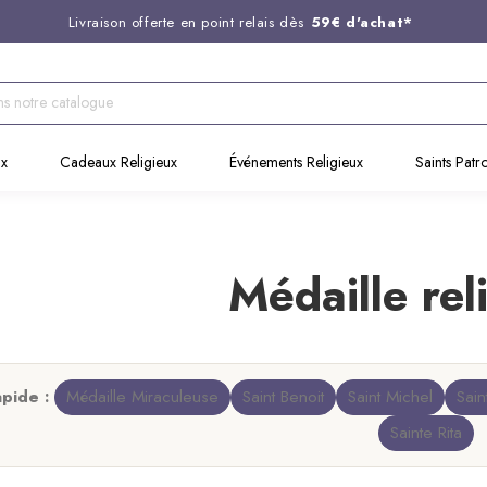
Livraison offerte en point relais dès
59€ d'achat*
Entreprise Française familiale
née en 1844
Support client disponible au
03 20 24 74 15
Commandez avant 14H,
expédition le jour même !
ux
Cadeaux Religieux
Événements Religieux
Saints Patr
Médaille rel
apide :
Médaille Miraculeuse
Saint Benoit
Saint Michel
Sain
Sainte Rita