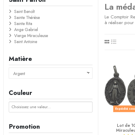
La médai
Saint Benoît
Le Comptoir Rel
Sainte Thérèse
à réaliser pou
Sainte Rita
Ange Gabriel
Vierge Miraculeuse
Saint Antoine
Matière
Couleur
Expédié sou
Promotion
Lot de 1
Miracule