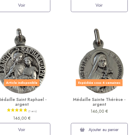
Voir
Voir
(1 avis)
Article indisponible
Expédiée sous 4 semaines
édaille Saint Raphael -
Médaille Sainte Thérèse -
argent
argent
146,00 €
146,00 €
Voir
Ajouter au panier