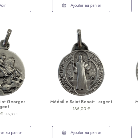
Voir
Ajouter au panier
(7 avis)
int Georges -
Médaille Saint Benoit - argent
M
gent
135,00 €
 €
146,00 €
er au panier
Ajouter au panier