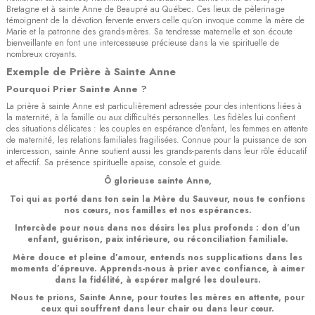
Bretagne et à sainte Anne de Beaupré au Québec. Ces lieux de pèlerinage
témoignent de la dévotion fervente envers celle qu’on invoque comme la mère de
Marie et la patronne des grands-mères. Sa tendresse maternelle et son écoute
bienveillante en font une intercesseuse précieuse dans la vie spirituelle de
nombreux croyants.
Exemple de Prière à Sainte Anne
Pourquoi Prier Sainte Anne ?
La prière à sainte Anne est particulièrement adressée pour des intentions liées à
la maternité, à la famille ou aux difficultés personnelles. Les fidèles lui confient
des situations délicates : les couples en espérance d’enfant, les femmes en attente
de maternité, les relations familiales fragilisées. Connue pour la puissance de son
intercession, sainte Anne soutient aussi les grands-parents dans leur rôle éducatif
et affectif. Sa présence spirituelle apaise, console et guide.
Ô glorieuse sainte Anne,
Toi qui as porté dans ton sein la Mère du Sauveur, nous te confions
nos cœurs, nos familles et nos espérances.
Intercède pour nous dans nos désirs les plus profonds : don d’un
enfant, guérison, paix intérieure, ou réconciliation familiale.
Mère douce et pleine d’amour, entends nos supplications dans les
moments d’épreuve. Apprends-nous à prier avec confiance, à aimer
dans la fidélité, à espérer malgré les douleurs.
Nous te prions, Sainte Anne, pour toutes les mères en attente, pour
ceux qui souffrent dans leur chair ou dans leur cœur.