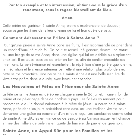
Par ton exemple et ton intercession, obtiens-nous la grâce d’un
renouveau, sous le regard bienveillant de Dieu.
Amen.
Cette prière de guérison à sainte Anne, pleine d’espérance et de douceur,
accompagne les âmes dans leur chemin de foi et leur quête de paix.
Comment Adresser une Prière à Sainte Anne ?
Pour qu’une prière à sainte Anne porte ses fruits, il est recommandé de prier dans
un esprit d’humilité et de foi. On peut se recueillir à genoux, devant une statue
ou une image de sainte Anne, dans une église qui lui est dédiée ou simplement
chez soi. Il est aussi possible de prier en famille, afin de confier ensemble ses
intentions. La persévérance est essentielle : la répétition d’une prière quotidienne,
la méditation et le silence intérieur permettent une relation plus profonde avec
cette sainte protectrice. Une neuvaine à sainte Anne est une belle manière de
vivre cette prière dans la durée, avec ferveur et abandon.
Les Neuvaines et Fêtes en l’Honneur de Sainte Anne
La fête de sainte Anne est célébrée chaque année le 26 juillet, moment fort de
prière et de pèlerinage dans de nombreux pays. Les fidèles s’y rendent pour
honorer celle qui a donné naissance à la Mère de Jésus. La neuvaine à sainte
Anne, priée dans les jours précédant cette date, est une tradition vivante pour
demander une grâce ou remercier d’un miracle reçu. Les sanctuaires comme celui
de sainte Anne d’Auray en France ou de Beaupré au Canada accueillent chaque
année des milliers de pèlerins en quête de lumière, de paix et de guérison.
Sainte Anne, un Appui Sûr pour les Familles et les