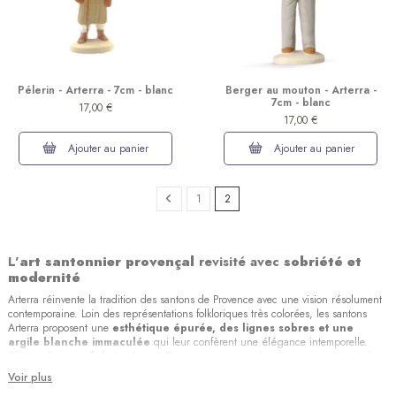
Pélerin - Arterra - 7cm - blanc
Berger au mouton - Arterra -
7cm - blanc
17,00 €
17,00 €
Ajouter au panier
Ajouter au panier
1
2
L'
art santonnier provençal
revisité avec
sobriété et
modernité
Arterra réinvente la tradition des santons de Provence avec une vision résolument
contemporaine. Loin des représentations folkloriques très colorées, les santons
Arterra proposent une
esthétique épurée, des lignes sobres et une
argile blanche immaculée
qui leur confèrent une élégance intemporelle.
Chaque figurine,
fabriquée en France
avec soin, devient une invitation à la
contemplation et à la prière, dans un langage visuel accessible et profondément
Voir plus
symbolique.