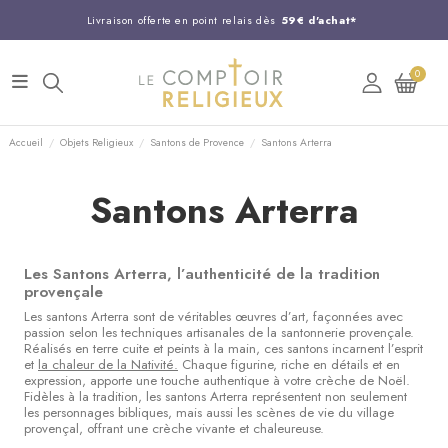
Livraison offerte en point relais dès
59€ d'achat*
Entreprise Française familiale
née en 1844
0
Support client disponible au
03 20 24 74 15
Commandez avant 14H,
expédition le jour même !
Accueil
Objets Religieux
Santons de Provence
Santons Arterra
Santons Arterra
Les Santons Arterra, l’authenticité de la tradition
provençale
Les santons Arterra sont de véritables œuvres d’art, façonnées avec
passion selon les techniques artisanales de la santonnerie provençale.
Réalisés en terre cuite et peints à la main, ces santons incarnent l’esprit
et
la chaleur de la Nativité.
Chaque figurine, riche en détails et en
expression, apporte une touche authentique à votre crèche de Noël.
Fidèles à la tradition, les santons Arterra représentent non seulement
les personnages bibliques, mais aussi les scènes de vie du village
provençal, offrant une crèche vivante et chaleureuse.