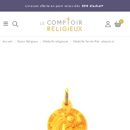
Livraison offerte en point relais dès
59€ d'achat*
Entreprise Française familiale
née en 1844
0
Support client disponible au
03 20 24 74 15
Commandez avant 14H,
expédition le jour même !
Accueil
Bijoux Religieux
Médaille religieuse
Médaille Sainte Rita - plaqué or