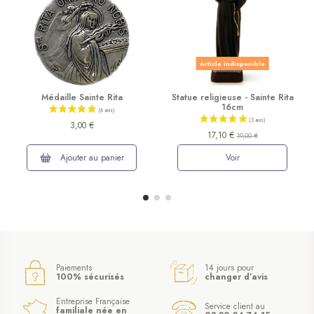
Article indisponible
Médaille Sainte Rita
Statue religieuse - Sainte Rita
16cm
3,00 €
17,10 €
19,00 €
Ajouter au panier
Voir
Paiements
14 jours pour
100% sécurisés
changer d’avis
Entreprise Française
Service client au
familiale née en