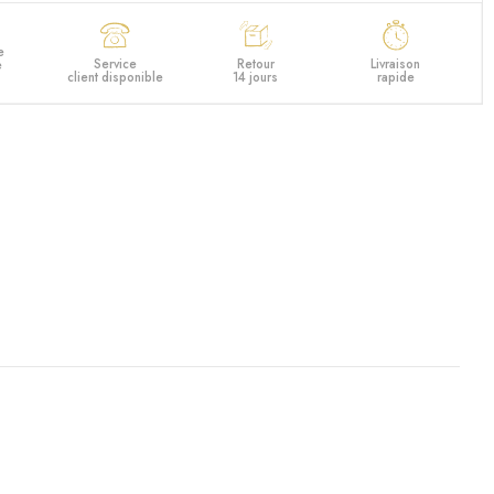
e
Service
Retour
Livraison
e
client disponible
14 jours
rapide