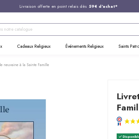
Livraison offerte en point relais dès
59€ d'achat*
Entreprise Française familiale
née en 1844
Support client disponible au
03 20 24 74 15
Commandez avant 14H,
expédition le jour même !
ux
Cadeaux Religieux
Événements Religieux
Saints Patr
 de neuvaine à la Sainte Famille
Livre
Famil
Disponibl