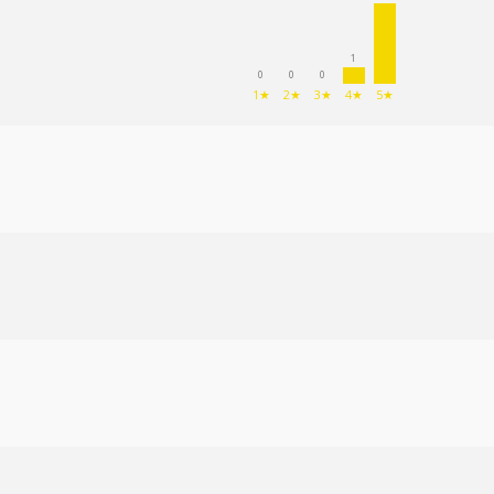
1
0
0
0
1★
2★
3★
4★
5★