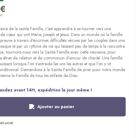
(6 avis)
 €
00
vaine de la sainte Famille, c’est apprendre à se tourner vers une
e cœur qui unit Marie, Joseph et Jésus. Dans un monde où la famille
’épreuve à travers d’énormes difficultés vécues par les couples dans une
issique et par un rythme de vie qui laissent peu de temps à la rencontre
ue; tournons-nous vers la Sainte Famille avec cette neuvaine, pour
s êtres de relation et de communion d’amour de charité. Une famille
 puissant lorsque l’on s’entraide les uns les autres et que l’on y vit
conditionnel. Demandons à la Sainte Famille de prier pour notre monde
vienne la Famille de tous les enfants de Dieu.
ndez avant 14H, expédition le jour même !
Ajouter au panier