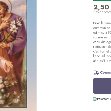
2,50
2,50 € 0.0000
Prier la neu
communion d
est mise à l
société narc
et au dialog
redevenir de
c’est fort et
l’accueil in
afin qu’il de
Comma