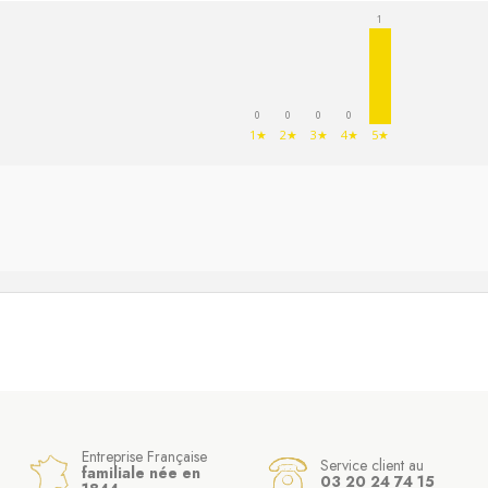
1
0
0
0
0
1★
2★
3★
4★
5★
Entreprise Française
Service client au
familiale née en
03 20 24 74 15