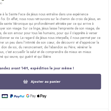
00
 à la Sainte Face de Jésus nous entraîne dans une expérience
foi. En effet, nous nous retrouvons sur le chemin de croix de Jésus, en
 sainte Véronique qui profondément attristée par ce qui arrive à
uyer son visage. Sur ce linge, Jésus laisse l'empreinte de son visage, de
e, de son amour pour tous les humains, pour qui il s'apprête à verser
donner sa vie. Le regard de Jésus nous interpelle, il nous permet par ce
rer un peu dans l'intimité de son cœur, de découvrir et d'apprécier la
 don de soi, du renoncement, de l'abandon au Père; vénérer le
sus, c'est accueillir le salut et de comprendre de mieux en mieux
é qui sauve, qui guérit et qui libère.
ndez avant 14H, expédition le jour même !
Ajouter au panier