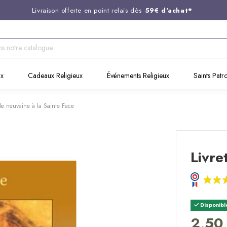
Livraison offerte en point relais dès
59€ d'achat*
Entreprise Française familiale
née en 1844
Support client disponible au
03 20 24 74 15
Commandez avant 14H,
expédition le jour même !
ux
Cadeaux Religieux
Événements Religieux
Saints Patr
 de neuvaine à la Sainte Face
Livre
Disponibl
2,50