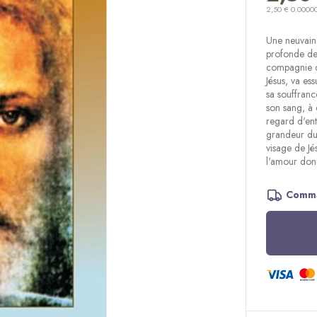
2,50 € 0.0000
Une neuvaine
profonde de 
compagnie de
Jésus, va ess
sa souffranc
son sang, à 
regard d'ent
grandeur du
visage de Jé
l'amour donn
Comma