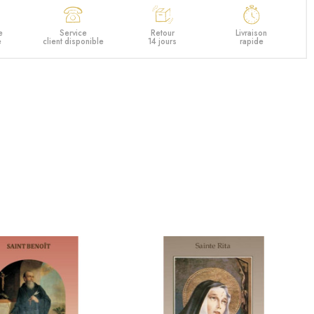
e
Service
Retour
Livraison
e
client disponible
14 jours
rapide