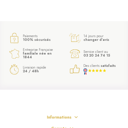
Paiements
14 jours pour
100% sécurisés
changer d’avis
Entreprise Française
(5 avis)
Service client au
familiale née en
03 20 24 74 15
1844
Des clients
satisfaits
Livraison rapide
24 / 48h
Informations