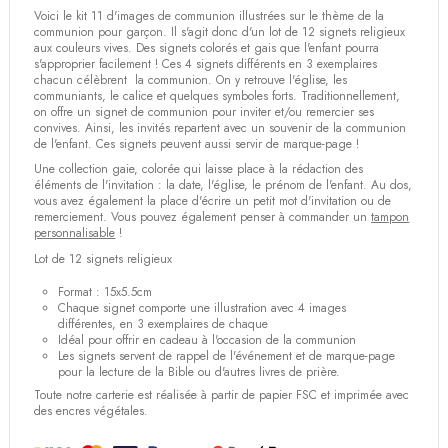
Voici le kit 11 d'images de communion illustrées sur le thème de la
communion pour garçon. Il s'agit donc d'un lot de 12 signets religieux
aux couleurs vives. Des signets colorés et gais que l'enfant pourra
s'approprier facilement ! Ces 4 signets différents en 3 exemplaires
chacun célèbrent la communion. On y retrouve l'église, les
communiants, le calice et quelques symboles forts. Traditionnellement,
on offre un signet de communion pour inviter et/ou remercier ses
convives. Ainsi, les invités repartent avec un souvenir de la communion
de l'enfant. Ces signets peuvent aussi servir de marque-page !
Une collection gaie, colorée qui laisse place à la rédaction des
éléments de l'invitation : la date, l'église, le prénom de l'enfant. Au dos,
vous avez également la place d'écrire un petit mot d'invitation ou de
remerciement. Vous pouvez également penser à commander un
tampon
personnalisable
!
Lot de 12 signets religieux
Format : 15x5.5cm
Chaque signet comporte une illustration avec 4 images
différentes, en 3 exemplaires de chaque
Idéal pour offrir en cadeau à l'occasion de la communion
Les signets servent de rappel de l'événement et de marque-page
pour la lecture de la Bible ou d'autres livres de prière.
Toute notre carterie est réalisée à partir de papier FSC et imprimée avec
des encres végétales.