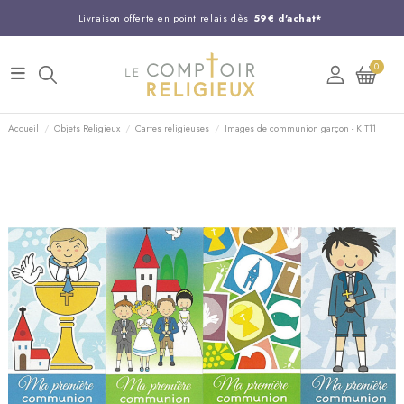
Livraison offerte en point relais dès
59€ d'achat*
Entreprise Française familiale
née en 1844
0
Support client disponible au
03 20 24 74 15
Commandez avant 14H,
expédition le jour même !
Accueil
Objets Religieux
Cartes religieuses
Images de communion garçon - KIT11