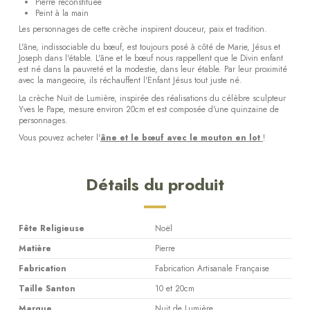
Pierre reconstituée
Peint à la main
Les personnages de cette crèche inspirent douceur, paix et tradition.
L'âne, indissociable du bœuf, est toujours posé à côté de Marie, Jésus et
Joseph dans l'étable. L'âne et le bœuf nous rappellent que le Divin enfant
est né dans la pauvreté et la modestie, dans leur étable. Par leur proximité
avec la mangeoire, ils réchauffent l'Enfant Jésus tout juste né.
La crèche Nuit de Lumière, inspirée des réalisations du célèbre sculpteur
Yves le Pape, mesure environ 20cm et est composée d'une quinzaine de
personnages.
Vous pouvez acheter l'
âne et le bœuf avec le mouton en lot
!
Détails du produit
Fête Religieuse
Noël
Matière
Pierre
Fabrication
Fabrication Artisanale Française
Taille Santon
10 et 20cm
Marque
Nuit de Lumière