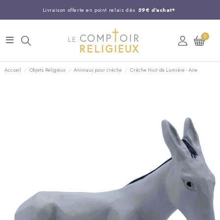
Livraison offerte en point relais dès
59€ d'achat*
Entreprise Française familiale
née en 1844
0
Support client disponible au
03 20 24 74 15
Commandez avant 14H,
expédition le jour même !
Accueil
Objets Religieux
Animaux pour crèche
Crèche Nuit de Lumière - Ane