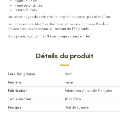
Hauteur 19 cm
Pierre reconstituée
Peint à la main
Les personnages de cette crèche inspirent douceur, paix et tradition.
Les 3 rois mages, Melchior, Balthazar et Gaspard ont suivi l'étoile et
arrivent avec leurs cadeaux au moment de l'épiphanie.
Vous pouvez acquérir les
3 rois mages dans un lot
!
Détails du produit
Fête Religieuse
Noël
Matière
Pierre
Fabrication
Fabrication Artisanale Française
Taille Santon
10 et 20cm
Marque
Nuit de Lumière