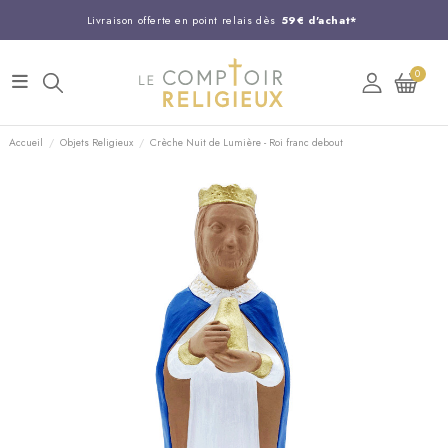
Livraison offerte en point relais dès
59€ d'achat*
Entreprise Française familiale
née en 1844
0
Support client disponible au
03 20 24 74 15
Commandez avant 14H,
expédition le jour même !
Accueil
Objets Religieux
Crèche Nuit de Lumière - Roi franc debout