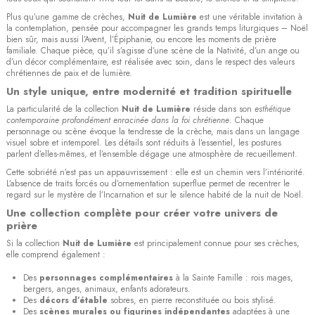
Plus qu’une gamme de crèches,
Nuit de Lumière
est une véritable invitation à
la contemplation, pensée pour accompagner les grands temps liturgiques – Noël
bien sûr, mais aussi l’Avent, l’Épiphanie, ou encore les moments de prière
familiale. Chaque pièce, qu’il s’agisse d’une scène de la Nativité, d’un ange ou
d’un décor complémentaire, est réalisée avec soin, dans le respect des valeurs
chrétiennes de paix et de lumière.
Un style unique, entre modernité et tradition spirituelle
La particularité de la collection
Nuit de Lumière
réside dans son
esthétique
contemporaine profondément enracinée dans la foi chrétienne
. Chaque
personnage ou scène évoque la tendresse de la crèche, mais dans un langage
visuel sobre et intemporel. Les détails sont réduits à l’essentiel, les postures
parlent d’elles-mêmes, et l’ensemble dégage une atmosphère de recueillement.
Cette sobriété n’est pas un appauvrissement : elle est un chemin vers l’intériorité.
L’absence de traits forcés ou d’ornementation superflue permet de recentrer le
regard sur le mystère de l’Incarnation et sur le silence habité de la nuit de Noël.
Une collection complète pour créer votre univers de
prière
Si la collection
Nuit de Lumière
est principalement connue pour ses crèches,
elle comprend également :
Des
personnages complémentaires
à la Sainte Famille : rois mages,
bergers, anges, animaux, enfants adorateurs.
Des
décors d’étable
sobres, en pierre reconstituée ou bois stylisé.
Des
scènes murales ou figurines indépendantes
adaptées à une