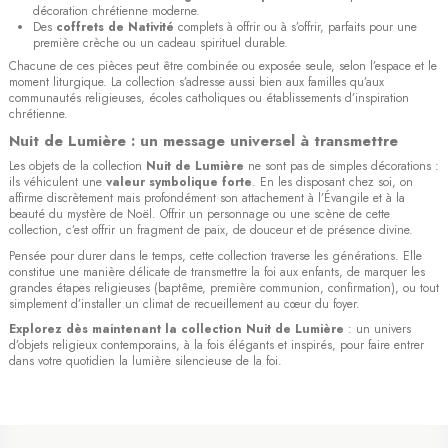
décoration chrétienne moderne.
Des
coffrets de Nativité
complets à offrir ou à s’offrir, parfaits pour une
première crèche ou un cadeau spirituel durable.
Chacune de ces pièces peut être combinée ou exposée seule, selon l’espace et le
moment liturgique. La collection s’adresse aussi bien aux familles qu’aux
communautés religieuses, écoles catholiques ou établissements d’inspiration
chrétienne.
Nuit de Lumière : un message universel à transmettre
Les objets de la collection
Nuit de Lumière
ne sont pas de simples décorations :
ils véhiculent une
valeur symbolique forte
. En les disposant chez soi, on
affirme discrètement mais profondément son attachement à l’Évangile et à la
beauté du mystère de Noël. Offrir un personnage ou une scène de cette
collection, c’est offrir un fragment de paix, de douceur et de présence divine.
Pensée pour durer dans le temps, cette collection traverse les générations. Elle
constitue une manière délicate de transmettre la foi aux enfants, de marquer les
grandes étapes religieuses (baptême, première communion, confirmation), ou tout
simplement d’installer un climat de recueillement au cœur du foyer.
Explorez dès maintenant la collection Nuit de Lumière
: un univers
d’objets religieux contemporains, à la fois élégants et inspirés, pour faire entrer
dans votre quotidien la lumière silencieuse de la foi.