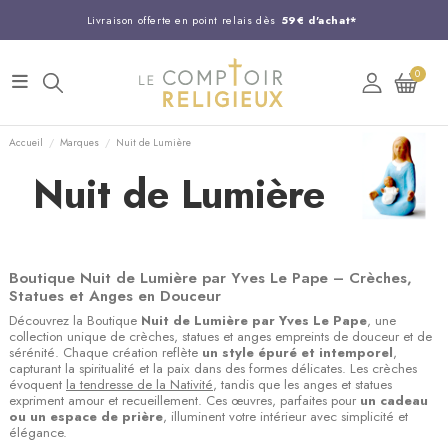
Livraison offerte en point relais dès
59€ d'achat*
Entreprise Française familiale
née en 1844
0
Support client disponible au
03 20 24 74 15
Commandez avant 14H,
expédition le jour même !
Accueil
Marques
Nuit de Lumière
Nuit de Lumière
Boutique Nuit de Lumière par Yves Le Pape – Crèches,
Statues et Anges en Douceur
Découvrez la Boutique
Nuit de Lumière par Yves Le Pape
, une
collection unique de crèches, statues et anges empreints de douceur et de
sérénité. Chaque création reflète
un style épuré et intemporel
,
capturant la spiritualité et la paix dans des formes délicates. Les crèches
évoquent
la tendresse de la Nativité
, tandis que les anges et statues
expriment amour et recueillement. Ces œuvres, parfaites pour
un cadeau
ou un espace de prière
, illuminent votre intérieur avec simplicité et
élégance.