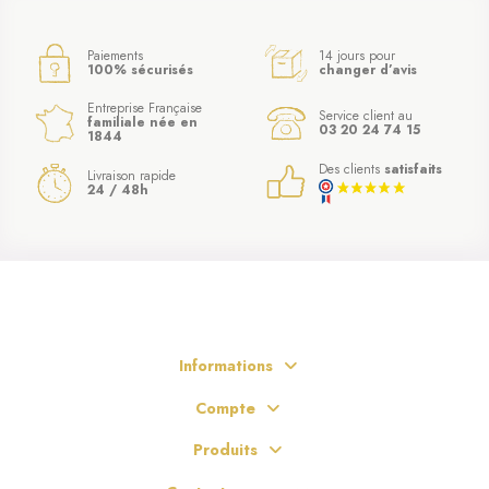
Paiements
14 jours pour
100% sécurisés
changer d’avis
Entreprise Française
Service client au
familiale née en
03 20 24 74 15
1844
Des clients
satisfaits
Livraison rapide
24 / 48h
Informations
Compte
Produits