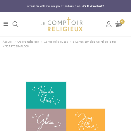
Livraison offerte en point relais dès
59€ d'achat*
Entreprise Française familiale
née en 1844
0
Support client disponible au
03 20 24 74 15
Commandez avant 14H,
expédition le jour même !
Accueil
Objets Religieux
Cartes religieuses
6 Cartes simples Au Fil de la Foi -
KITCARTESIMPLE09