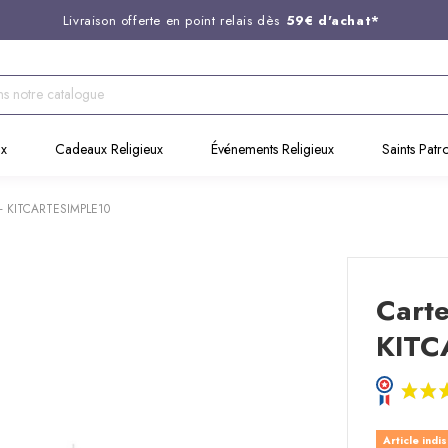
Livraison offerte en point relais dès
59€ d'achat*
Entreprise Française familiale
née en 1844
Support client disponible au
03 20 24 74 15
Commandez avant 14H,
expédition le jour même !
ux
Cadeaux Religieux
Événements Religieux
Saints Patr
ts - KITCARTESIMPLE10
Carte
KITC
Article indi