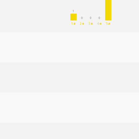
1
0
0
0
1★
2★
3★
4★
5★