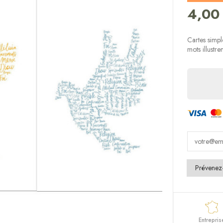
4,00
Cartes simpl
mots illustre
Entrepris