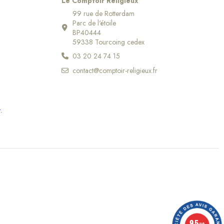
Le Comptoir Religieux
99 rue de Rotterdam
Parc de l'étoile
BP40444
59338 Tourcoing cedex
03 20 24 74 15
contact@comptoir-religieux.fr
r
.
9.5