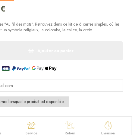
(4 avis)
 €
es "Au fil des mots". Retrouvez dans ce kit de 6 cartes simples, où les
nt un symbole religieux, la colombe, le calice, la croix.
Ajouter au panier
e
Service
Retour
Livraison