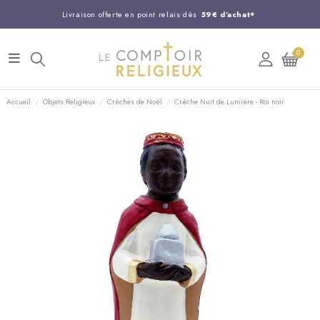
Livraison offerte en point relais dès
59€ d'achat*
Entreprise Française familiale
née en 1844
0
Support client disponible au
03 20 24 74 15
Commandez avant 14H,
expédition le jour même !
Accueil
Objets Religieux
Crèches de Noël
Crèche Nuit de Lumière - Roi noir