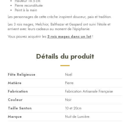
Hauteur 18.5 cm
Pierre reconstituée
Peint à la main
Les personnages de cette crèche inspirent douceur, paix et tradition.
Les 3 rois mages, Melchior, Balthazar et Gaspard ont suivi l'étoile et
arrivent avec leurs cadeaux au moment de l'épiphanie.
Vous pouvez acquérir les
3 rois mages dans un lot
!
Détails du produit
Fête Religieuse
Noël
Matière
Pierre
Fabrication
Fabrication Artisanale Française
Couleur
Noir
Taille Santon
10 et 20cm
Marque
Nuit de Lumière