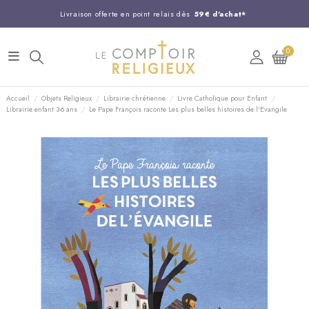
Livraison offerte en point relais dès
59€ d'achat*
Entreprise Française familiale
née en 1844
0
Support client disponible au
03 20 24 74 15
Commandez avant 14H,
expédition le jour même !
Accueil
Objets Religieux
Librairie chrétienne
Livre Catholique pour Enfant
Librairie enfant 3-6 ans
Le Pape François raconte Les plus belles histoires de l'Evangile