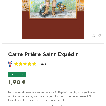
Carte Prière Saint Expédit
Disponible
1,90 €
Petite carte double expliquant tout de St Expédit, sa vie, sa signification,
(2 avis)
sa fête, ses attributs, son patronage. Et surtout une belle prière à St
Expédit vient terminer cette petite carte double.