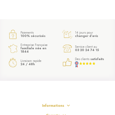
Paiements
14 jours pour
100% sécurisés
changer d’avis
Entreprise Française
Service client au
familiale née en
03 20 24 74 15
1844
Des clients
satisfaits
Livraison rapide
24 / 48h
Informations