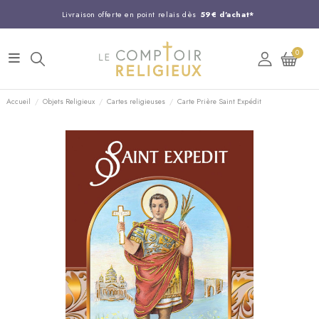
Livraison offerte en point relais dès
59€ d'achat*
Entreprise Française familiale
née en 1844
0
Support client disponible au
03 20 24 74 15
Commandez avant 14H,
expédition le jour même !
Accueil
Objets Religieux
Cartes religieuses
Carte Prière Saint Expédit