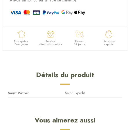
A avoir sur soi, ou sur sa table de chevet :-)
Entreprise
Service
Retour
Livraison
Française
client disponible
14 jours
rapide
Détails du produit
Saint Patron
Saint Expedit
Vous aimerez aussi