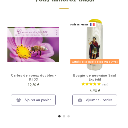
Made in France
Article disponible sous 10j ouvrés
Cartes de voeux doubles -
Bougie de neuvaine Saint
Kit03
Expédit
19,50 €
6,90 €
Ajouter au panier
Ajouter au panier