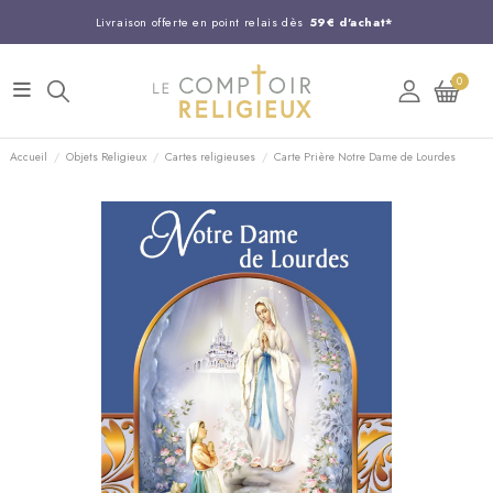
Livraison offerte en point relais dès
59€ d'achat*
Entreprise Française familiale
née en 1844
0
Support client disponible au
03 20 24 74 15
Commandez avant 14H,
expédition le jour même !
Accueil
Objets Religieux
Cartes religieuses
Carte Prière Notre Dame de Lourdes