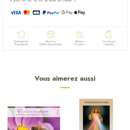
A avoir sur soi, ou sur sa table de chevet :-)
Entreprise
Service
Retour
Livraison
Française
client disponible
14 jours
rapide
Vous aimerez aussi