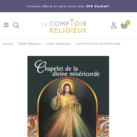
Livraison offerte en point relais dès
59€ d'achat*
Entreprise Française familiale
née en 1844
0
Support client disponible au
03 20 24 74 15
Commandez avant 14H,
expédition le jour même !
Accueil
Objets Religieux
Cartes religieuses
Carte Prière Divine Miséricorde