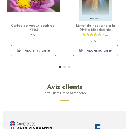
Cartes de voeux doubles -
Livret de neuvaine à la
Kit03
Divine Miséricorde
19,50 €
2,50 €
Ajouter au panier
Ajouter au panier
Avis clients
Carte Prière Divine Miséricorde