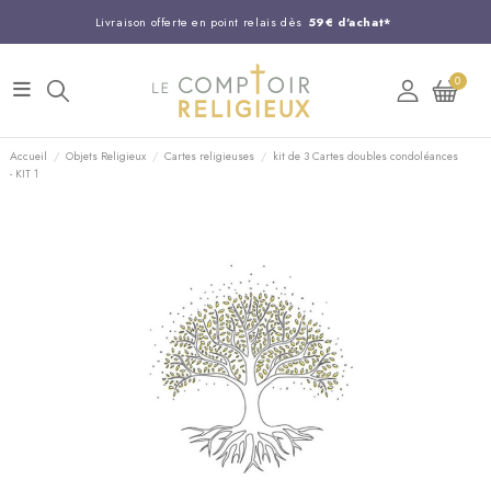
Livraison offerte en point relais dès
59€ d'achat*
Entreprise Française familiale
née en 1844
0
Support client disponible au
03 20 24 74 15
Commandez avant 14H,
expédition le jour même !
Accueil
Objets Religieux
Cartes religieuses
kit de 3 Cartes doubles condoléances
- KIT 1