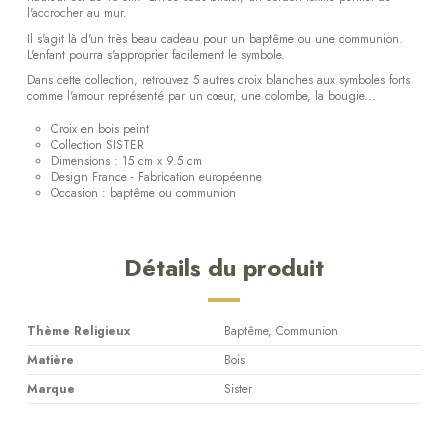
l'accrocher au mur.
Il s'agit là d'un très beau cadeau pour un baptême ou une communion.
L'enfant pourra s'approprier facilement le symbole.
Dans cette collection, retrouvez 5 autres croix blanches aux symboles forts
comme l'amour représenté par un cœur, une colombe, la bougie...
Croix en bois peint
Collection SISTER
Dimensions : 15 cm x 9.5 cm
Design France - Fabrication européenne
Occasion : baptême ou communion
Détails du produit
Thème Religieux
Baptême, Communion
Matière
Bois
Marque
Sister