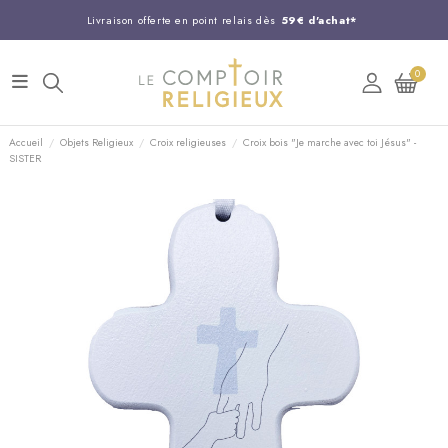
Livraison offerte en point relais dès
59€ d'achat*
Entreprise Française familiale
née en 1844
0
Support client disponible au
03 20 24 74 15
Commandez avant 14H,
expédition le jour même !
Accueil
Objets Religieux
Croix religieuses
Croix bois "Je marche avec toi Jésus" -
SISTER