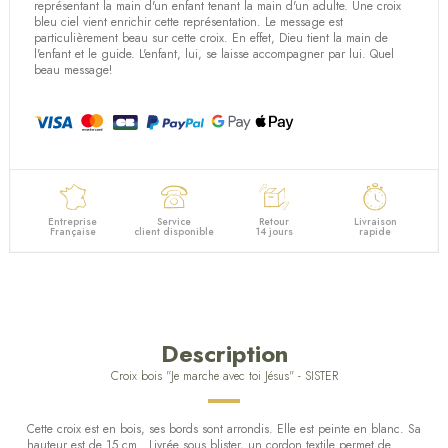
(2 avis)
représentant la main d'un enfant tenant la main d'un adulte. Une croix
bleu ciel vient enrichir cette représentation. Le message est
particulièrement beau sur cette croix. En effet, Dieu tient la main de
l'enfant et le guide. L'enfant, lui, se laisse accompagner par lui. Quel
beau message!
Entreprise
Service
Retour
Livraison
Française
client disponible
14 jours
rapide
Description
Croix bois "Je marche avec toi Jésus" - SISTER
Cette croix est en bois, ses bords sont arrondis. Elle est peinte en blanc. Sa
hauteur est de 15 cm. Livrée sous blister, un cordon textile permet de