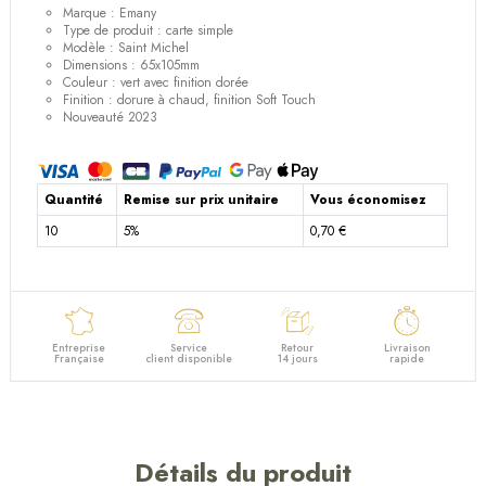
Marque : Emany
Type de produit : carte simple
Modèle : Saint Michel
Dimensions : 65x105mm
Couleur : vert avec finition dorée
Finition : dorure à chaud, finition Soft Touch
Nouveauté 2023
Quantité
Remise sur prix unitaire
Vous économisez
10
5%
0,70 €
Entreprise
Service
Retour
Livraison
Française
client disponible
14 jours
rapide
Détails du produit