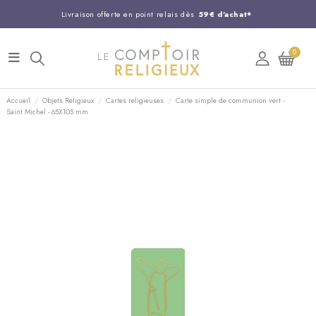
Livraison offerte en point relais dès
59€ d'achat*
Entreprise Française familiale
née en 1844
0
Support client disponible au
03 20 24 74 15
Commandez avant 14H,
expédition le jour même !
Accueil
Objets Religieux
Cartes religieuses
Carte simple de communion vert -
Saint Michel - 65X105 mm