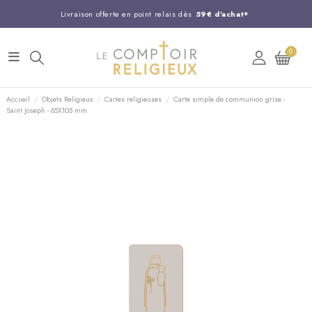
Livraison offerte en point relais dès
59€ d'achat*
Entreprise Française familiale
née en 1844
0
Support client disponible au
03 20 24 74 15
Commandez avant 14H,
expédition le jour même !
Accueil
Objets Religieux
Cartes religieuses
Carte simple de communion grise -
Saint Joseph - 65X105 mm