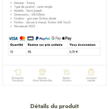
Marque : Emany
Type de produit : carte simple
Modèle : Saint Joseph
Dimensions : 65x105mm
Couleur : gris avec finition dorée
Finition : dorure à chaud, finition Soft Touch
Nouveauté 2023
Quantité
Remise sur prix unitaire
Vous économisez
10
5%
0,70 €
Entreprise
Service
Retour
Livraison
Française
client disponible
14 jours
rapide
Détails du produit