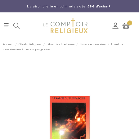
Livraison offerte en point relais dès
59€ d'achat*
Entreprise Française familiale
née en 1844
0
Support client disponible au
03 20 24 74 15
Commandez avant 14H,
expédition le jour même !
Accueil
Objets Religieux
Librairie chrétienne
Livret de neuvaine
Livret de
neuvaine aux âmes du purgatoire