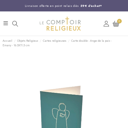
Livraison offerte en point relais dès
59€ d'achat*
Entreprise Française familiale
née en 1844
0
Support client disponible au
03 20 24 74 15
Commandez avant 14H,
expédition le jour même !
Accueil
Objets Religieux
Cartes religieuses
Carte double - Ange de la paix -
Emany - 16.5X11.5 cm