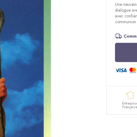
Une neuvaine
dialogue ave
avec confia
communion a
Comma
Entrepris
Français