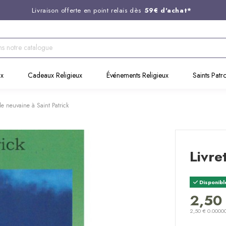
Livraison offerte en point relais dès
59€ d'achat*
Entreprise Française familiale
née en 1844
Support client disponible au
03 20 24 74 15
Commandez avant 14H,
expédition le jour même !
ux
Cadeaux Religieux
Événements Religieux
Saints Patr
 de neuvaine à Saint Patrick
Livre
Disponibl
2,50
2,50 € 0.0000