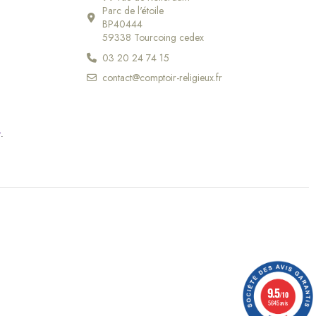
Parc de l'étoile
BP40444
59338 Tourcoing cedex
03 20 24 74 15
contact@comptoir-religieux.fr
r
.
9.5
/10
5645 avis