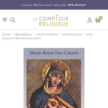
Livraison offerte en point relais dès
59€ d'achat*
Entreprise Française familiale
née en 1844
0
Support client disponible au
03 20 24 74 15
Commandez avant 14H,
expédition le jour même !
Accueil
Objets Religieux
Librairie chrétienne
Livret de neuvaine
Livret
neuvaine à Marie Reine Des Coeurs