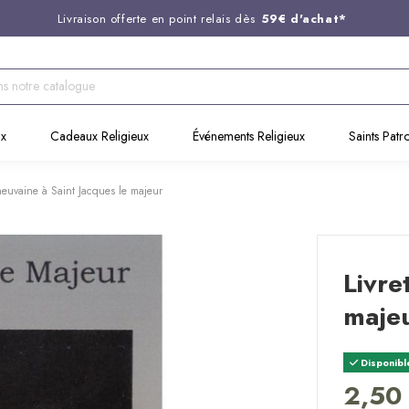
Livraison offerte en point relais dès
59€ d'achat*
Entreprise Française familiale
née en 1844
Support client disponible au
03 20 24 74 15
Commandez avant 14H,
expédition le jour même !
ux
Cadeaux Religieux
Événements Religieux
Saints Patr
 neuvaine à Saint Jacques le majeur
Livre
maje
Disponibl
2,50