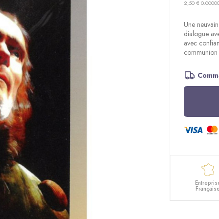
2,50 € 0.0000
Une neuvaine
dialogue ave
avec confia
communion a
Comma
Entrepris
Français