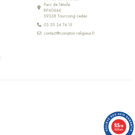
Parc de l'étoile
BP40444
59338 Tourcoing cedex
03 20 24 74 15
contact@comptoir-religieux.fr
r
.
9.5
/10
5639 avis