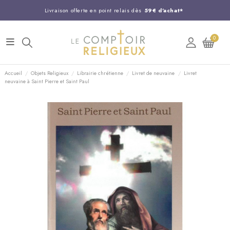
Livraison offerte en point relais dès
59€ d'achat*
Entreprise Française familiale
née en 1844
0
Support client disponible au
03 20 24 74 15
Commandez avant 14H,
expédition le jour même !
Accueil
Objets Religieux
Librairie chrétienne
Livret de neuvaine
Livret
neuvaine à Saint Pierre et Saint Paul