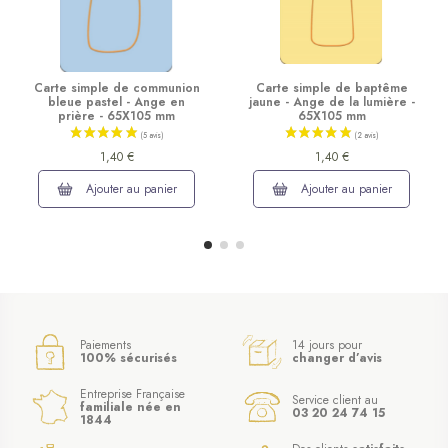
Carte simple de communion
Carte simple de baptême
bleue pastel - Ange en
jaune - Ange de la lumière -
prière - 65X105 mm
65X105 mm
1,40 €
1,40 €
Ajouter au panier
Ajouter au panier
Paiements
14 jours pour
100% sécurisés
changer d’avis
Entreprise Française
Service client au
familiale née en
03 20 24 74 15
1844