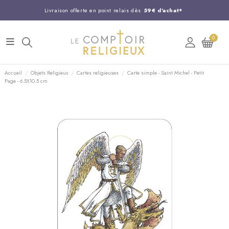
Livraison offerte en point relais dès
59€ d'achat*
Entreprise Française familiale
née en 1844
0
Support client disponible au
03 20 24 74 15
Commandez avant 14H,
expédition le jour même !
Accueil
Objets Religieux
Cartes religieuses
Carte simple - Saint Michel - Petit
Page - 6.5X10.5 cm