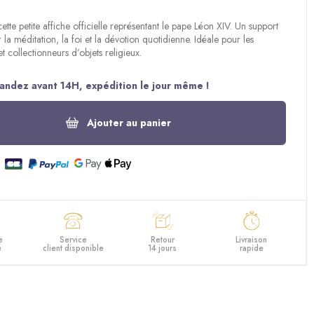
tte petite affiche officielle représentant le pape Léon XIV. Un support
r la méditation, la foi et la dévotion quotidienne. Idéale pour les
t collectionneurs d’objets religieux.
ndez avant 14H, expédition le jour même !
Ajouter au panier
e
Service
Retour
Livraison
e
client disponible
14 jours
rapide