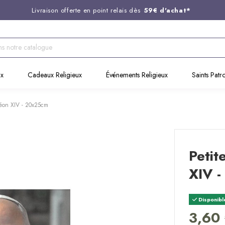
Livraison offerte en point relais dès
59€ d'achat*
Entreprise Française familiale
née en 1844
Support client disponible au
03 20 24 74 15
Commandez avant 14H,
expédition le jour même !
ux
Cadeaux Religieux
Événements Religieux
Saints Patr
 Léon XIV - 20x25cm
Petit
XIV 
Disponibl
3,60