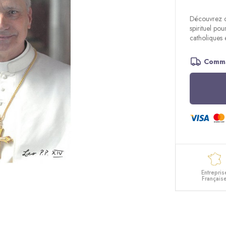
Découvrez ce
spirituel pou
catholiques e
Comma
Entrepris
Français