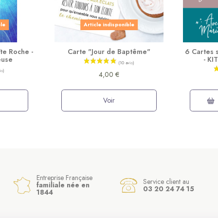
ble
Article indisponible
ïte Roche -
Carte "Jour de Baptême"
6 Cartes s
euse
- K
4,00 €
Voir
Entreprise Française
Service client au
familiale née en
03 20 24 74 15
1844