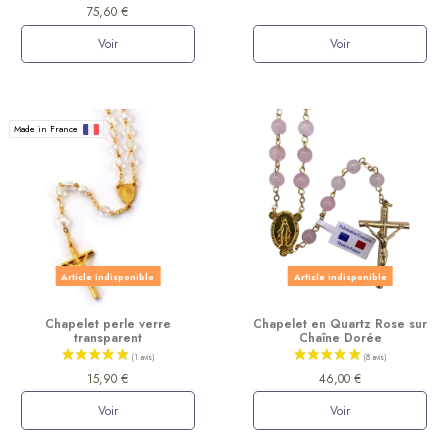
75,60 €
Voir
Voir
Made in France
(4 avis)
Article indisponible
Article indisponible
Chapelet perle verre
Chapelet en Quartz Rose sur
transparent
Chaîne Dorée
15,90 €
46,00 €
Voir
Voir