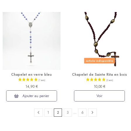
Article indisponible
Chapelet en verre bleu
Chapelet de Sainte Rita en bois
14,90 €
10,00 €
Ajouter au panier
Voir
(4 avis)
1
2
3
…
6