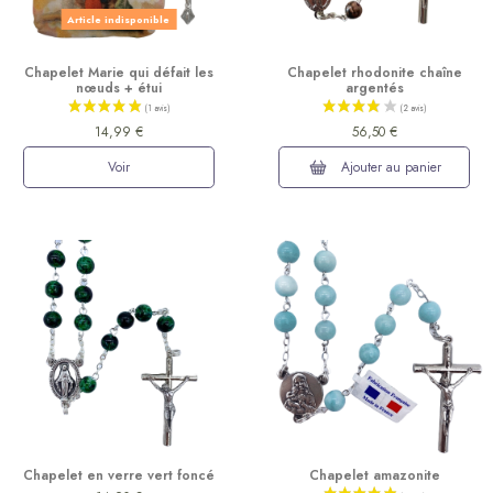
Article indisponible
Chapelet Marie qui défait les
Chapelet rhodonite chaîne
nœuds + étui
argentés
(1 avis)
14,99 €
56,50 €
Voir
Ajouter au panier
Chapelet en verre vert foncé
Chapelet amazonite