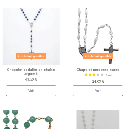
Article indisponible
Article indisponible
Chapelet sodalite en chaîne
Chapelet moderne nacre
argenté
43,50 €
24,00 €
Voir
Voir
(7 avis)