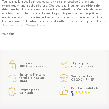
Tout comme la
médaille miraculeuse
, le
chapelet
possède à la fois une
symbolique et une histoire très forte. C’est pourquoi il est l’un des
objets de
dévotion
les plus populaires de la tradition
catholique
. Ce collier de perles
enfilées, que l’on fait glisser entre ses doigts, désigne à la fois une
prière
mariale
et le support matériel utilisé pour la guider. Particulièrement prisé par
les
chrétiens d’Occident
, le
chapelet catholique
est utilisé pour cultiver la
dévotion envers la
Vierge Marie
.
Voir plus
Paiements
14 jours pour
100% sécurisés
changer d’avis
Entreprise Française
Service client au
familiale née en
03 20 24 74 15
1844
Les origines du
chapelet catholique
Dans la religion catholique, le
chapelet
était à l’origine une
couronne de fleurs
Des clients
satisfaits
Livraison rapide
formant un petit chapeau, d’où son nom. Au Moyen Âge, les statues de la
24 / 48h
Vierge Marie
en étaient couronnées, chaque rose représentant une
prière
.
Aujourd’hui, le
chapelet catholique
est composé de trois parties distinctes : le
collier, le cœur et le pendentif de terminaison. Cette structure trinitaire rappelle le
mystère de la
Sainte Trinité
: le Père, le Fils et le Saint-Esprit.