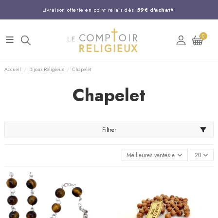
Livraison offerte en point relais dès
59€ d'achat*
Entreprise Française familiale
née en 1844
0
Support client disponible au
03 20 24 74 15
Commandez avant 14H,
expédition le jour même !
Accueil
Bijoux Religieux
Chapelet
Chapelet
Filtrer
Meilleures ventes en premier
20