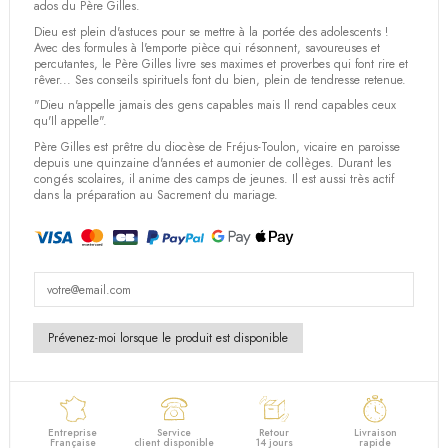
(4 avis)
ados du Père Gilles.
Dieu est plein d'astuces pour se mettre à la portée des adolescents !
Avec des formules à l'emporte pièce qui résonnent, savoureuses et
percutantes, le Père Gilles livre ses maximes et proverbes qui font rire et
rêver... Ses conseils spirituels font du bien, plein de tendresse retenue.
"Dieu n'appelle jamais des gens capables mais Il rend capables ceux
qu'Il appelle".
Père Gilles est prêtre du diocèse de Fréjus-Toulon, vicaire en paroisse
depuis une quinzaine d'années et aumonier de collèges. Durant les
congés scolaires, il anime des camps de jeunes. Il est aussi très actif
dans la préparation au Sacrement du mariage.
Entreprise
Service
Retour
Livraison
Française
client disponible
14 jours
rapide