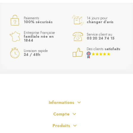
Paiements
14 jours pour
100% sécurisés
changer d’avis
Entreprise Française
Service client au
familiale née en
03 20 24 74 15
1844
Des clients
satisfaits
Livraison rapide
24 / 48h
(2 avis)
Informations
Compte
Produits