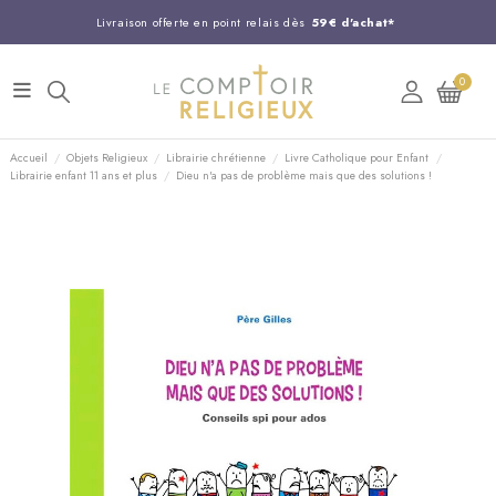
Livraison offerte en point relais dès
59€ d'achat*
Entreprise Française familiale
née en 1844
0
Support client disponible au
03 20 24 74 15
Commandez avant 14H,
expédition le jour même !
Accueil
Objets Religieux
Librairie chrétienne
Livre Catholique pour Enfant
Librairie enfant 11 ans et plus
Dieu n'a pas de problème mais que des solutions !