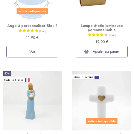
Article indisponible
Ange à personnaliser Bleu 1
Lampe étoile lumineuse
personnalisable
11,90 €
19,90 €
(10 avis)
Voir
Ajouter au panier
-10%
Made in Europe
Made in France
Article indisponible