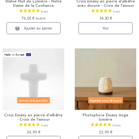
Statue Nuit de Lumière - Notre
Croix Emany en pierre d'albâtre
Dame de la Confiance
avec dorure - Croix de l'amour
76,05 €
34,50 €
84,50 €
Ajouter au panier
Voir
Made in Europe
(9 avis)
Article indisponible
Expédié sous 15 jours
Croix Emany en pierre d'albâtre
Photophore Emany Ange
- Croix de l'amour
lumière
26,90 €
22,90 €