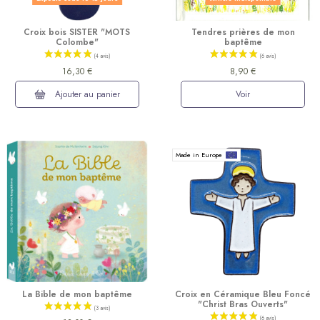
Croix bois SISTER "MOTS
Tendres prières de mon
Colombe"
baptême
16,30 €
8,90 €
Ajouter au panier
Voir
Made in Europe
(3 avis)
La Bible de mon baptême
Croix en Céramique Bleu Foncé
"Christ Bras Ouverts"