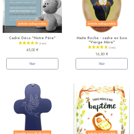
Article indisponible
Article indisponible
Cadre Déco "Notre Père"
Maite Roche - cadre en bois
"Vierge Mère"
45,00 €
(7 avis)
16,80 €
Voir
Voir
Expédié sous 10-15 jours
Article indisponible