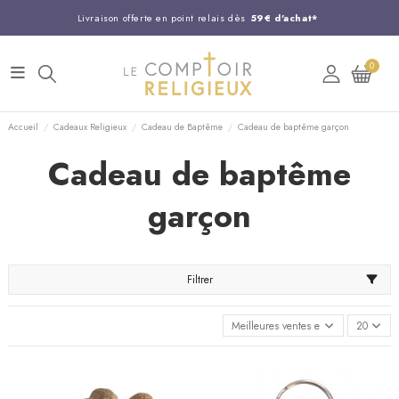
Livraison offerte en point relais dès
59€ d'achat*
Entreprise Française familiale
née en 1844
0
Support client disponible au
03 20 24 74 15
Commandez avant 14H,
expédition le jour même !
Accueil
Cadeaux Religieux
Cadeau de Baptême
Cadeau de baptême garçon
Cadeau de baptême
garçon
Filtrer
Meilleures ventes en premier
20